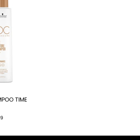
POO TIME
89