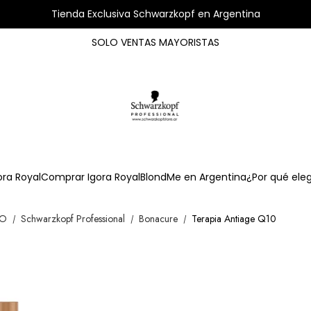
Tienda Exclusiva Schwarzkopf en Argentina
SOLO VENTAS MAYORISTAS
ora Royal
Comprar Igora Royal
BlondMe en Argentina
¿Por qué ele
OO
Schwarzkopf Professional
Bonacure
Terapia Antiage Q10
/
/
/