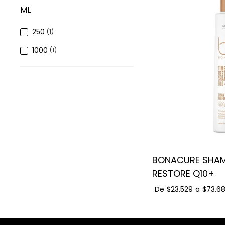
ML
250
(1)
1000
(1)
BONACURE SHAM
RESTORE Q10+
De
$23.529
a
$73.6