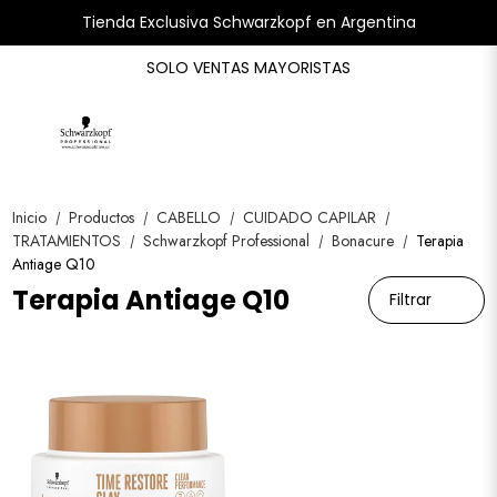
Tienda Exclusiva Schwarzkopf en Argentina
SOLO VENTAS MAYORISTAS
Inicio
Productos
CABELLO
CUIDADO CAPILAR
/
/
/
/
TRATAMIENTOS
Schwarzkopf Professional
Bonacure
Terapia
/
/
/
Antiage Q10
Terapia Antiage Q10
Filtrar