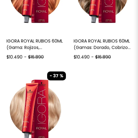
IGORA ROYAL RUBIOS 60ML
IGORA ROYAL RUBIOS 60ML
(Gama: Rojizos,
(Gamas: Dorado, Cobrizo,
Cobrizos,Violeta, Beige
Marrón)
$10.490
-
$16.890
$10.490
-
$16.890
Chocolate, Cendre)
- 37 %