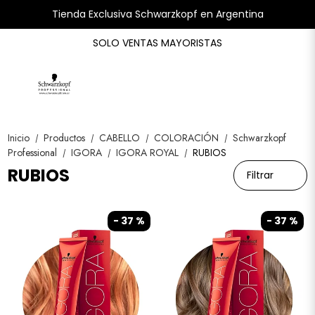
Tienda Exclusiva Schwarzkopf en Argentina
SOLO VENTAS MAYORISTAS
Inicio
Productos
CABELLO
COLORACIÓN
Schwarzkopf
/
/
/
/
Professional
IGORA
IGORA ROYAL
RUBIOS
/
/
/
RUBIOS
Filtrar
- 37 %
- 37 %