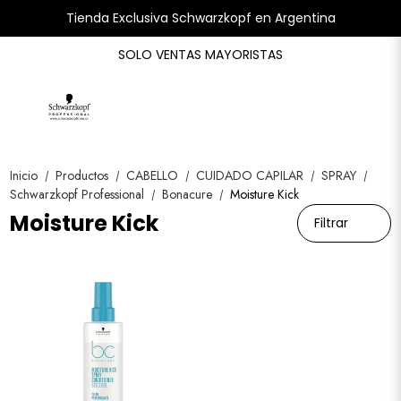
Tienda Exclusiva Schwarzkopf en Argentina
SOLO VENTAS MAYORISTAS
Inicio
Productos
CABELLO
CUIDADO CAPILAR
SPRAY
/
/
/
/
/
Schwarzkopf Professional
Bonacure
Moisture Kick
/
/
Moisture Kick
Filtrar