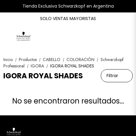
Tienda Exclusiva Schwarzkopf en Argentina
SOLO VENTAS MAYORISTAS
Inicio
Productos
CABELLO
COLORACIÓN
Schwarzkopf
/
/
/
/
Professional
IGORA
IGORA ROYAL SHADES
/
/
IGORA ROYAL SHADES
Filtrar
No se encontraron resultados...