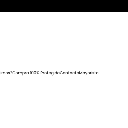
girnos?
Compra 100% Protegida
Contacto
Mayorista