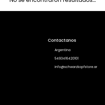
Contactanos
Argentina
5493416420101
info@schwarzkopfstore.ar