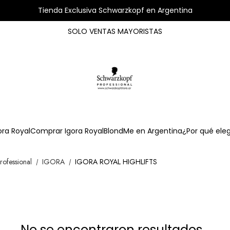
Tienda Exclusiva Schwarzkopf en Argentina
SOLO VENTAS MAYORISTAS
ora Royal
Comprar Igora Royal
BlondMe en Argentina
¿Por qué ele
rofessional
IGORA
IGORA ROYAL HIGHLIFTS
/
/
No se encontraron resultados...