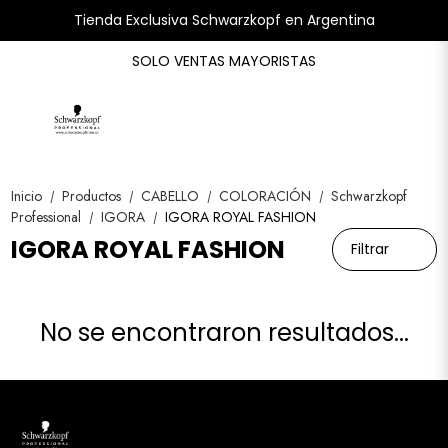
Tienda Exclusiva Schwarzkopf en Argentina
SOLO VENTAS MAYORISTAS
Inicio
Productos
CABELLO
COLORACIÓN
Schwarzkopf
/
/
/
/
Professional
IGORA
IGORA ROYAL FASHION
/
/
IGORA ROYAL FASHION
Filtrar
No se encontraron resultados...