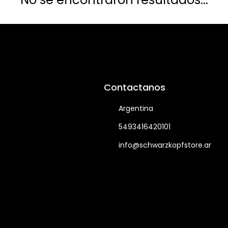
Contactanos
Argentina
5493416420101
info@schwarzkopfstore.ar