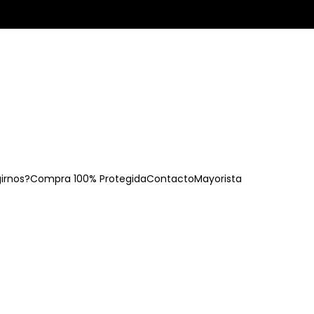
girnos?
Compra 100% Protegida
Contacto
Mayorista