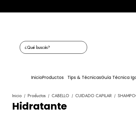
Inicio
Productos
Tips & Técnicas
Guía Técnica Ig
Inicio
Productos
CABELLO
CUIDADO CAPILAR
SHAMP
/
/
/
/
Hidratante