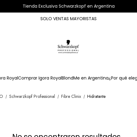
Tienda Exclusiva Schwarzkopf en Argentina
SOLO VENTAS MAYORISTAS
ora Royal
Comprar Igora Royal
BlondMe en Argentina
¿Por qué ele
OO
Schwarzkopf Professional
Fibre Clinix
Hidratante
/
/
/
No se encontraron resultados...