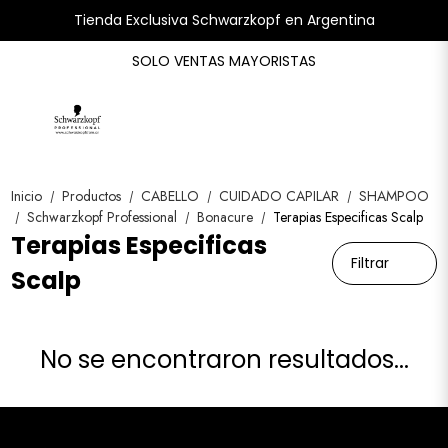
Tienda Exclusiva Schwarzkopf en Argentina
SOLO VENTAS MAYORISTAS
Inicio
Productos
CABELLO
CUIDADO CAPILAR
SHAMPOO
/
/
/
/
Schwarzkopf Professional
Bonacure
Terapias Especificas Scalp
/
/
/
Terapias Especificas
Filtrar
Scalp
No se encontraron resultados...