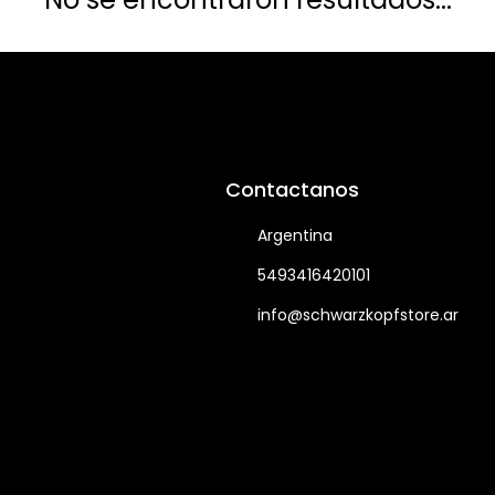
Contactanos
Argentina
5493416420101
info@schwarzkopfstore.ar