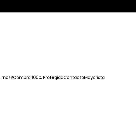
girnos?
Compra 100% Protegida
Contacto
Mayorista