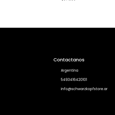
Contactanos
Argentina
5493416420101
info@schwarzkopfstore.ar