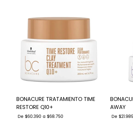
BONACURE TRATAMIENTO TIME
BONACUR
RESTORE Q10+
AWAY
De
$60.390
a
$68.750
De
$21.98