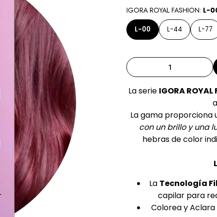
IGORA ROYAL FASHION:
L-0
L-00
L-44
L-77
La serie
IGORA ROYAL 
a
La gama proporciona
con un brillo y una
hebras de color ind
La
Tecnología F
capilar para re
Colorea y Aclara 