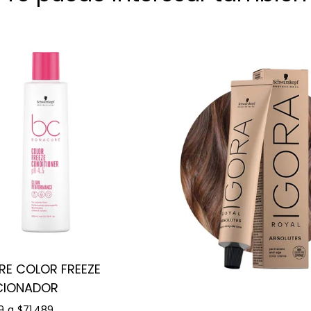
E COLOR FREEZE
CIONADOR
9
a
$71.489