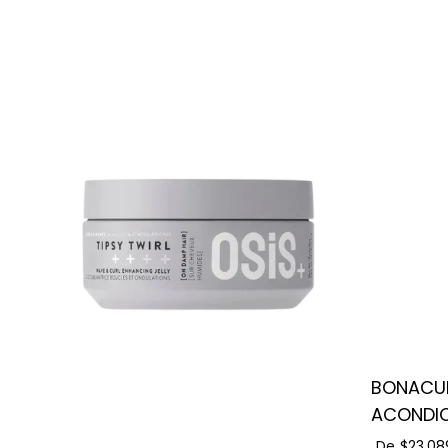
BONACUR
ACONDI
De
$23.08