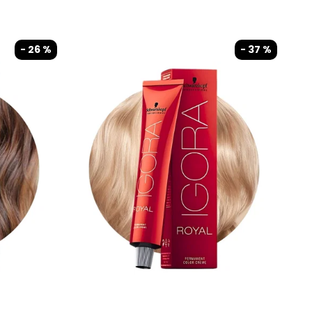
- 26 %
- 37 %