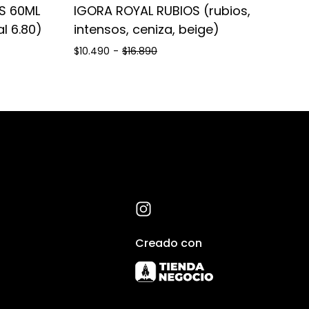
S 60ML
IGORA ROYAL RUBIOS (rubios,
al 6.80)
intensos, ceniza, beige)
$10.490
-
$16.890
Creado con